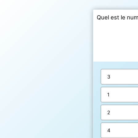
Quel est le num
3
1
2
4