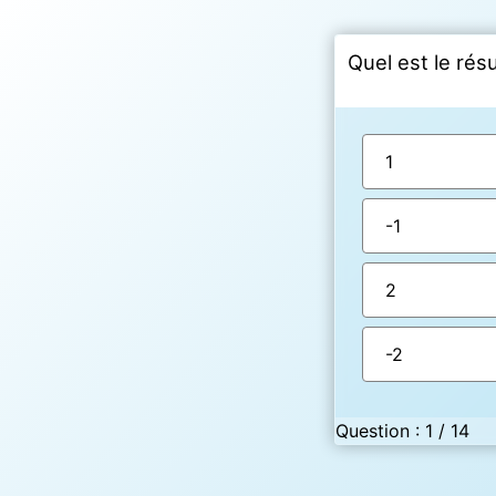
Quel est le résul
1
-1
2
-2
Question : 1 / 14