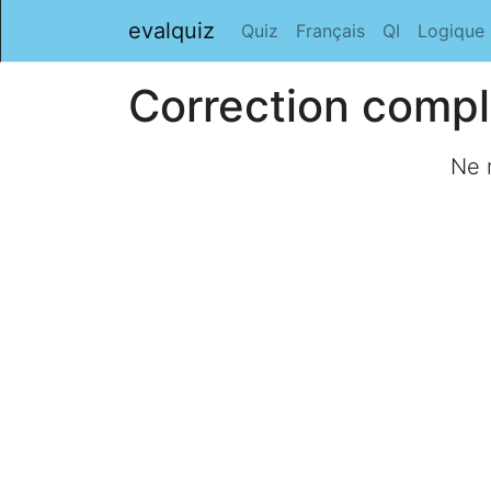
evalquiz
Quiz
Français
QI
Logique
Correction compl
Ne r