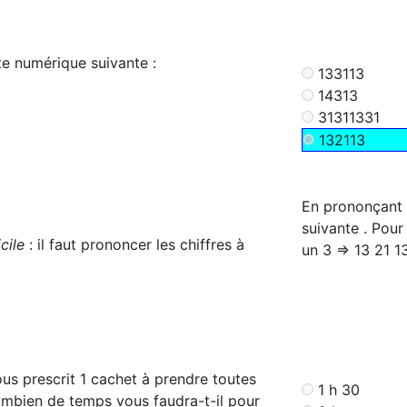
te numérique suivante :
133113
14313
31311331
132113
En prononçant 
suivante . Pour 
cile
: il faut prononcer les chiffres à
un 3 => 13 21 1
us prescrit 1 cachet à prendre toutes
1 h 30
combien de temps vous faudra-t-il pour