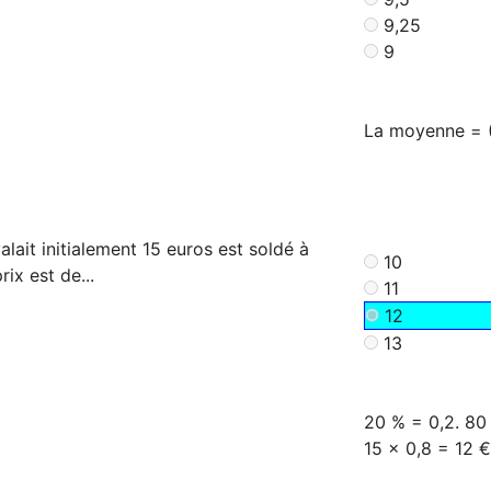
9,25
9
La moyenne = (
valait initialement 15 euros est soldé à
10
ix est de...
11
12
13
20 % = 0,2. 80
15 x 0,8 = 12 €