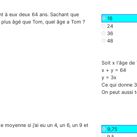
t à eux deux 64 ans. Sachant que
16
s plus âgé que Tom, quel âge a Tom ?
24
36
48
Soit x l'âge de
x + y = 64
y = 3x
Ce qui donne 3x
e moyenne si j’ai eu un 4, un 6, un 9 et
9,75
9,5