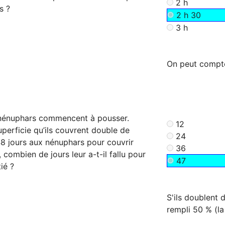
2 h
s ?
2 h 30
3 h
On peut compte
 nénuphars commencent à pousser.
12
uperficie qu’ils couvrent double de
24
lu 48 jours aux nénuphars pour couvrir
36
 combien de jours leur a-t-il fallu pour
47
ié ?
S'ils doublent d
rempli 50 % (la