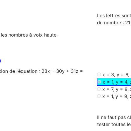
Les lettres sont
du nombre : 21
les nombres à voix haute.
0
ution de l’équation : 28x + 30y + 31z =
x = 3, y = 6,
x = 1, y = 4, 
x = 7, y = 8, 
x = 1, y = 9, 
Il ne faut pas c
tester toutes le