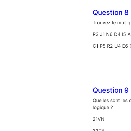
Question
8
Trouvez le mot q
R3 J1 N6 D4 I5 
C1 P5 R2 U4 E6 
Question
9
Quelles sont les 
logique ?
21VN
32TX