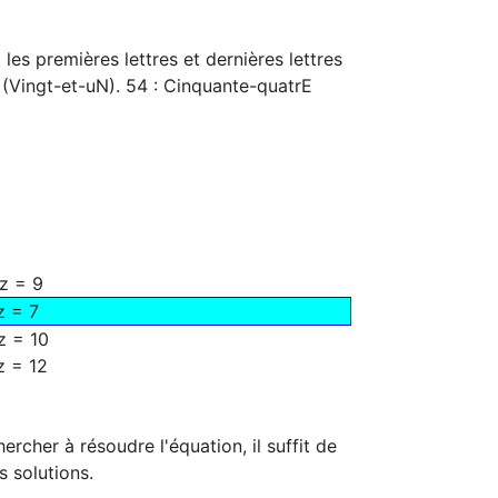
 les premières lettres et dernières lettres
 (Vingt-et-uN). 54 : Cinquante-quatrE
 z = 9
z = 7
z = 10
z = 12
hercher à résoudre l'équation, il suffit de
s solutions.