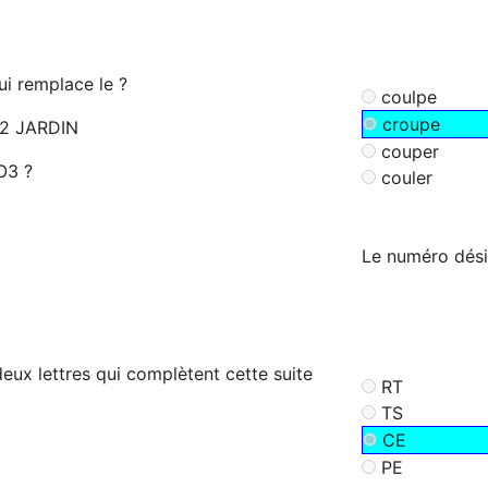
ui remplace le ?
coulpe
croupe
A2 JARDIN
couper
O3 ?
couler
Le numéro désig
deux lettres qui complètent cette suite
RT
TS
CE
PE