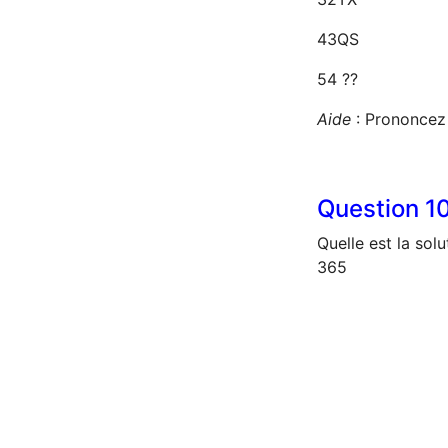
43QS
54 ??
Aide
: Prononcez 
Question
1
Quelle est la sol
365