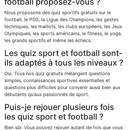
football proposez-vous ?
Nous proposons des quiz sportifs gratuits sur le
football, le PSG, la Ligue des Champions, les gestes
techniques, les maillots, les clubs européens, les Jeux
Olympiques, les sports américains, le fitness, le yoga,
les grands sportifs et même les échecs.
Les quiz sport et football sont-
ils adaptés à tous les niveaux ?
Oui. Tous nos quiz gratuits mélangent questions
simples, connaissances sportives essentielles et
questions plus difficiles pour convenir aussi bien aux
débutants qu’aux passionnés de sport.
Puis-je rejouer plusieurs fois
les quiz sport et football ?
Bien sûr. Vous pouvez rejouer autant de fois que vous