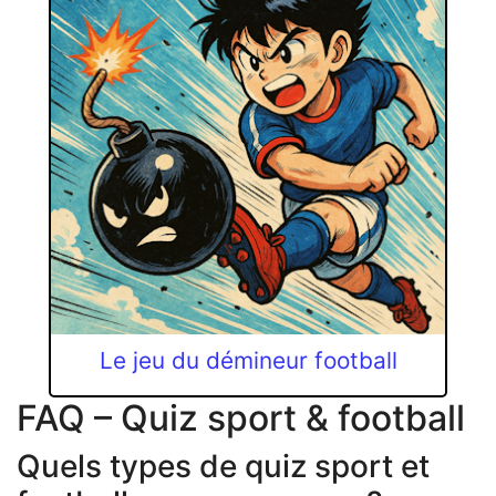
Le jeu du démineur football
FAQ – Quiz sport & football
Quels types de quiz sport et