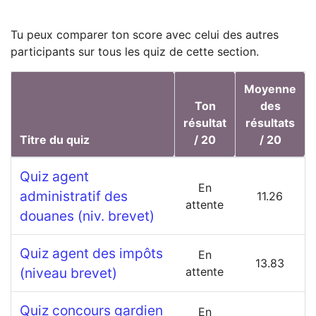
Tu peux comparer ton score avec celui des autres
participants sur tous les quiz de cette section.
Moyenne
Ton
des
résultat
résultats
Titre du quiz
/ 20
/ 20
Quiz agent
En
administratif des
11.26
attente
douanes (niv. brevet)
Quiz agent des impôts
En
13.83
(niveau brevet)
attente
Quiz concours gardien
En